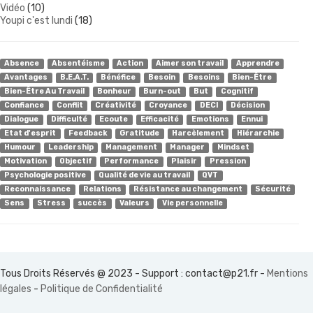
Vidéo
(10)
Youpi c'est lundi
(18)
Absence
Absentéisme
Action
Aimer son travail
Apprendre
Avantages
B.E.A.T.
Bénéfice
Besoin
Besoins
Bien-Être
Bien-Être Au Travail
Bonheur
Burn-out
But
Cognitif
Confiance
Conflit
Créativité
Croyance
DECI
Décision
Dialogue
Difficulté
Ecoute
Efficacité
Emotions
Ennui
Etat d'esprit
Feedback
Gratitude
Harcèlement
Hiérarchie
Humour
Leadership
Management
Manager
Mindset
Motivation
Objectif
Performance
Plaisir
Pression
Psychologie positive
Qualité de vie au travail
QVT
Reconnaissance
Relations
Résistance au changement
Sécurité
Sens
Stress
succès
Valeurs
Vie personnelle
Tous Droits Réservés @ 2023 - Support :
contact@p21.fr
-
Mentions
légales
-
Politique de Confidentialité