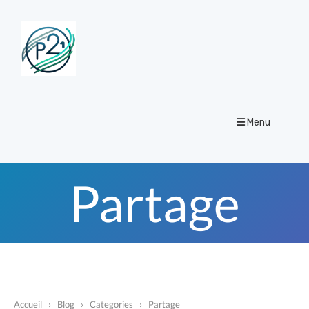
Menu
Partage
Accueil
›
Blog
›
Categories
›
Partage