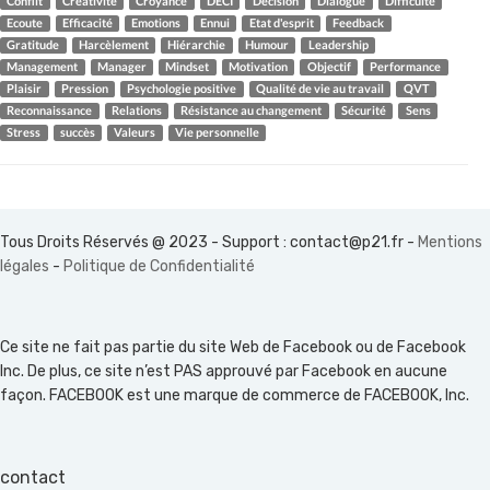
Conflit
Créativité
Croyance
DECI
Décision
Dialogue
Difficulté
Ecoute
Efficacité
Emotions
Ennui
Etat d'esprit
Feedback
Gratitude
Harcèlement
Hiérarchie
Humour
Leadership
Management
Manager
Mindset
Motivation
Objectif
Performance
Plaisir
Pression
Psychologie positive
Qualité de vie au travail
QVT
Reconnaissance
Relations
Résistance au changement
Sécurité
Sens
Stress
succès
Valeurs
Vie personnelle
Tous Droits Réservés @ 2023 - Support :
contact@p21.fr
-
Mentions
légales
-
Politique de Confidentialité
Ce site ne fait pas partie du site Web de Facebook ou de Facebook
Inc. De plus, ce site n’est PAS approuvé par Facebook en aucune
façon. FACEBOOK est une marque de commerce de FACEBOOK, Inc.
contact