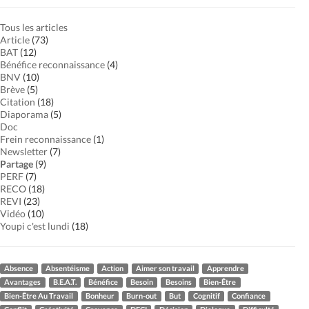
Tous les articles
Article
(73)
BAT
(12)
Bénéfice reconnaissance
(4)
BNV
(10)
Brève
(5)
Citation
(18)
Diaporama
(5)
Doc
Frein reconnaissance
(1)
Newsletter
(7)
Partage
(9)
PERF
(7)
RECO
(18)
REVI
(23)
Vidéo
(10)
Youpi c'est lundi
(18)
Absence
Absentéisme
Action
Aimer son travail
Apprendre
Avantages
B.E.A.T.
Bénéfice
Besoin
Besoins
Bien-Être
Bien-Être Au Travail
Bonheur
Burn-out
But
Cognitif
Confiance