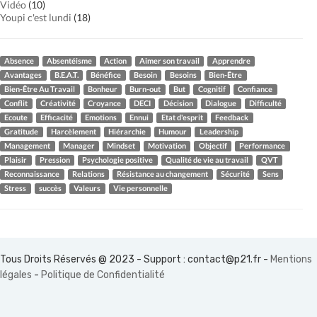
Vidéo
(10)
Youpi c'est lundi
(18)
Absence
Absentéisme
Action
Aimer son travail
Apprendre
Avantages
B.E.A.T.
Bénéfice
Besoin
Besoins
Bien-Être
Bien-Être Au Travail
Bonheur
Burn-out
But
Cognitif
Confiance
Conflit
Créativité
Croyance
DECI
Décision
Dialogue
Difficulté
Ecoute
Efficacité
Emotions
Ennui
Etat d'esprit
Feedback
Gratitude
Harcèlement
Hiérarchie
Humour
Leadership
Management
Manager
Mindset
Motivation
Objectif
Performance
Plaisir
Pression
Psychologie positive
Qualité de vie au travail
QVT
Reconnaissance
Relations
Résistance au changement
Sécurité
Sens
Stress
succès
Valeurs
Vie personnelle
Tous Droits Réservés @ 2023 - Support :
contact@p21.fr
-
Mentions
légales
-
Politique de Confidentialité