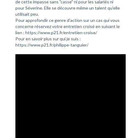
de cette impasse sans "casse" ni pour les salariés ni
pour Séverine. Elle se découvre même un talent qu'elle
utilisait peu.
Pour approfondir ce genre d'action sur un cas qui vous
concerne réservez votre entretien croisé en suivant le
lien : https://www.p21.fr/entretien-croise/
Pour en savoir plus sur qui je suis :
https://www.p21.fr/philippe-tanguier/