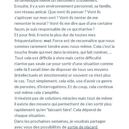
se développe même un sentiment d'isolement.
Ensuite, il y a son environnement personnel, sa famille,
son réseau amical. Que vont-ils penser ? Vont ils
s'apitoyer sur mon sort ? Vont-ils tenter de me
remonter le moral ? Vont-ils me dire que d'une certaine
façon, je suis responsable de ce qui m'arrive ?
Et pour finir, il reste le plus dur de toutes mes
fréquentations:
moi
. Force est de reconnaître que nous
sommes rarement tendre avec nous-même. Cela c'est la
touche finale qui met dans la misère, qui fait ruminer, ...
Tout cela est difficile à vivre mais cette difficulté
n'arrive pas seule car pour sortir d'une situation comme
celle-là il serait bien de disposer de tous ses moyens
(intellectuels et émotionnels) or souvent ce n'est plus
le cas. Tout simplement, cela vide, use d'avoir ce genre
de pensées, d'interrogations. Et du coup, cela continue
voir même cela s'amplifie.
Il n'existe pas de solutions miracles mais tout de même
il existe des moyens qui permettent de s'en sortir plus
rapidement qu'en "laissant faire". Cela dépend de
chaque situation.
Dans les prochaines semaines, je voudrais partager
avec vous des possibilités de
sortie de placard
.