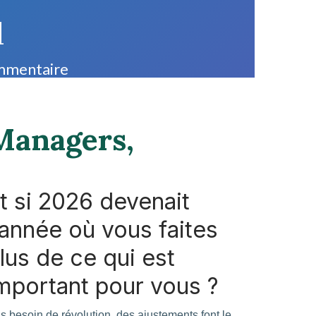
l
ommentaire
Managers,
t si 2026 devenait
'année où vous faites
lus de ce qui est
mportant pour vous ?
s besoin de révolution, des ajustements font le