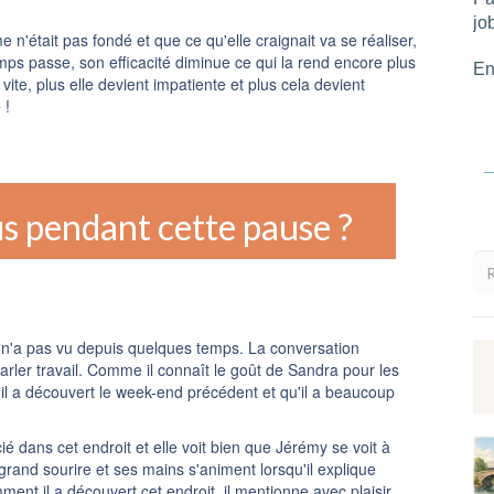
job
n'était pas fondé et que ce qu'elle craignait va se réaliser,
emps passe, son efficacité diminue ce qui la rend encore plus
En
vite, plus elle devient impatiente et plus cela devient
 !
us pendant cette pause ?
e n'a pas vu depuis quelques temps. La conversation
ler travail. Comme il connaît le goût de Sandra pour les
qu'il a découvert le week-end précédent et qu'il a beaucoup
é dans cet endroit et elle voit bien que Jérémy se voit à
grand sourire et ses mains s'animent lorsqu'il explique
ment il a découvert cet endroit, il mentionne avec plaisir