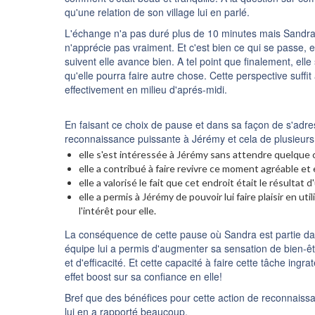
qu'une relation de son village lui en parlé.
L'échange n'a pas duré plus de 10 minutes mais Sandra 
n'apprécie pas vraiment. Et c'est bien ce qui se passe, e
suivent elle avance bien. A tel point que finalement, elle 
qu'elle pourra faire autre chose. Cette perspective suffit 
effectivement en milieu d'aprés-midi.
En faisant ce choix de pause et dans sa façon de s'ad
reconnaissance puissante à Jérémy et cela de plusieur
elle s'est intéressée à Jérémy sans attendre quelque 
elle a contribué à faire revivre ce moment agréable et e
elle a valorisé le fait que cet endroit était le résulta
elle a permis à Jérémy de pouvoir lui faire plaisir en util
l'intérêt pour elle.
La conséquence de cette pause où Sandra est partie dan
équipe lui a permis d'augmenter sa sensation de bien-êt
et d'efficacité. Et cette capacité à faire cette tâche ing
effet boost sur sa confiance en elle!
Bref que des bénéfices pour cette action de reconnaissan
lui en a rapporté beaucoup.