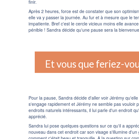
finir.
Après 2 heures, force est de constater que son optimisme 
elle va y passer la journée. Au fur et à mesure que le t
impatiente. Bref c'est le cercle vicieux moins elle avance 
pénible ! Sandra décide qu'une pause sera la bienvenue
Et vous que feriez-vo
Pour la pause, Sandra décide d'aller voir Jérémy qu'ell
s'engage rapidement et Jérémy ne semble pas vouloir par
endroits naturels intéressants, il lui parle d'un endroit 
apprécié.
Sandra lui pose quelques questions sur ce qu'il a appréci
nouveau dans cet endroit car son visage s'illumine d'un 
comment c'était beau et tranquille. A la question sur com